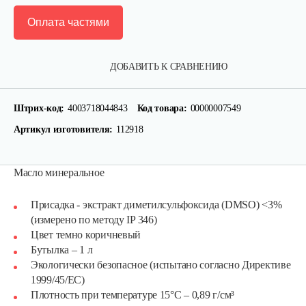
Оплата частями
ДОБАВИТЬ К СРАВНЕНИЮ
Штрих-код:
4003718044843
Код товара:
00000007549
Артикул изготовителя:
112918
Масло минеральное
Присадка - экстракт диметилсульфоксида (DMSO) <3%
(измерено по методу IP 346)
Цвет темно коричневый
Бутылка – 1 л
Экологически безопасное (испытано согласно Директиве
1999/45/ЕС)
Масло моторное COMMA 5W30 X-FLOW TYPE F
Плотность при температуре 15°С – 0,89 г/см³
1L