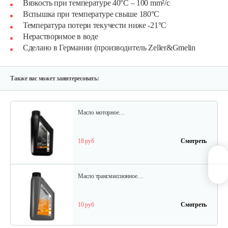
Вязкость при температуре 40°С – 100 mm²/с
Вспышка при температуре свыше 180°С
28 руб
Смотреть
Температура потери текучести ниже -21°С
Нерастворимое в воде
Сделано в Германии (производитель Zeller&Gmelin
Масло минеральное ZENIT Garden Classic…
15 руб
Смотреть
Также вас может заинтересовать:
Масло моторное…
18 руб
Смотреть
Масло трансмиссионное…
10 руб
Смотреть