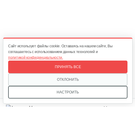
28 руб
Смотреть
Масло минеральное ZENIT Garden Classic…
15 руб
Смотреть
Cайт использует файлы cookie. Оставаясь на нашем сайте, Вы
соглашаетесь с использованием данных технологий и
политикой конфиденциальности.
Масло моторное…
ПРИНЯТЬ ВСЕ
18 руб
Смотреть
ОТКЛОНИТЬ
НАСТРОИТЬ
Масло трансмиссионное…
Мы в соцсетях:
10 руб
Смотреть