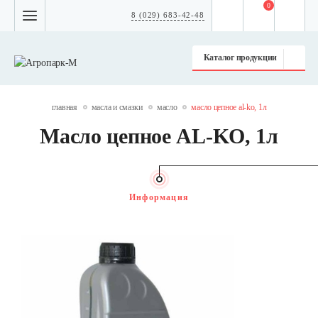
0
8 (029) 683-42-48
Каталог продукции
главная
масла и смазки
масло
масло цепное al-ko, 1л
Масло цепное AL-KO, 1л
Информация