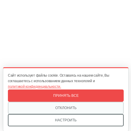
Масло моторное COMMA 5W30 X-FLOW TYPE F
1L
28 руб
Смотреть
Масло минеральное ZENIT Garden Classic…
15 руб
Смотреть
Cайт использует файлы cookie. Оставаясь на нашем сайте, Вы
соглашаетесь с использованием данных технологий и
политикой конфиденциальности.
Масло моторное…
ПРИНЯТЬ ВСЕ
18 руб
Смотреть
ОТКЛОНИТЬ
НАСТРОИТЬ
Масло трансмиссионное…