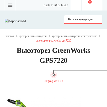
0
8 (029) 683-42-48
Каталог продукции
главная
кусторезы и высоторезы
кусторезы и высоторезы электрические
высоторез greenworks gps7220
Высоторез GreenWorks
GPS7220
Информация