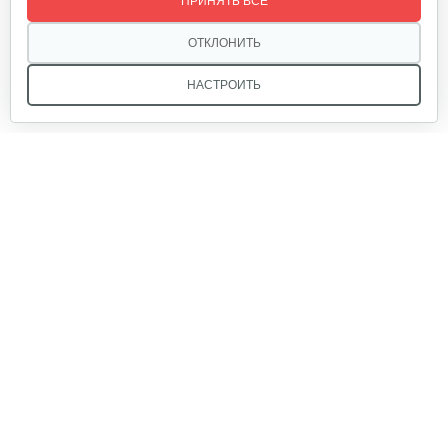
ПРИНЯТЬ ВСЕ
ОТКЛОНИТЬ
НАСТРОИТЬ
Мы в соцсетях:
Звоните, и мы поможем подобрать идеальный вариант
техники для вашего участка или фермерского хозяйства!
Купить садовую технику от первого поставщика
ОДО «Агропарк-М» — это выгодное и надёжное решение!