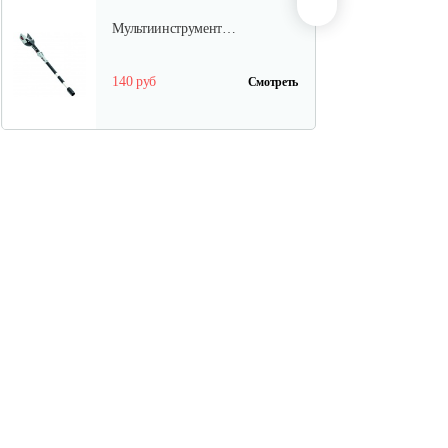
Мультиинструмент…
140 руб
Смотреть
Аккумуляторные ножницы AL-
KO GS…
325 руб
Смотреть
Кусторез аккумуляторный AL-
KO HT…
270 руб
Смотреть
Насадка-высоторез к…