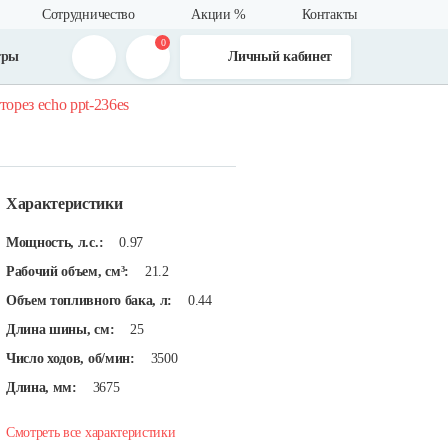
Сотрудничество
Акции %
Контакты
0
тры
Личный кабинет
торез echo ppt-236es
Характеристики
Мощность, л.с.:
0.97
Рабочий объем, см³:
21.2
Объем топливного бака, л:
0.44
Длина шины, см:
25
Число ходов, об/мин:
3500
Длина, мм:
3675
Смотреть все характеристики