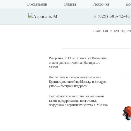
О компании
Оплата
Рассрочка
До
8 (029) 683-42-48
главная
кусторез
Рассрочка от 13 до 36 месяцев Возможна
оплата равными частями без первого
взноса
Доставляем в любую точку Беларуси.
Купить с доставкой по Минску и Беларуси
у нас — быстро и недорого!
Сертификат соответствия, гарантийный
талон, предпродажная подготовка,
поддержка в сервисных центрах г. Минска