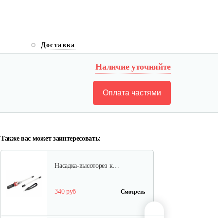
Аккумуляторные ножницы AL-
KO GS…
Доставка
325 руб
Смотреть
Наличие уточняйте
Оплата частями
Кусторез аккумуляторный AL-
KO HT…
270 руб
Смотреть
Также вас может заинтересовать:
Насадка-высоторез к…
340 руб
Смотреть