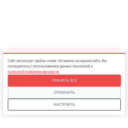
Мультиинструмент…
140 руб
Смотреть
Аккумуляторные ножницы AL-KO GS…
325 руб
Смотреть
Cайт использует файлы cookie. Оставаясь на нашем сайте, Вы
соглашаетесь с использованием данных технологий и
политикой конфиденциальности.
Кусторез аккумуляторный AL-KO HT…
ПРИНЯТЬ ВСЕ
270 руб
Смотреть
ОТКЛОНИТЬ
НАСТРОИТЬ