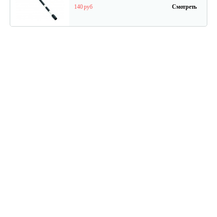
140 руб
Смотреть
Аккумуляторные ножницы AL-KO GS…
325 руб
Смотреть
Кусторез аккумуляторный AL-KO HT…
270 руб
Смотреть
Насадка-высоторез к…
340 руб
Смотреть