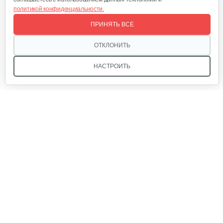
политикой конфиденциальности.
Кусторез аккумуляторный AL-KO HT…
ПРИНЯТЬ ВСЕ
270 руб
Смотреть
ОТКЛОНИТЬ
НАСТРОИТЬ
Мы в соцсетях:
Звоните, и мы поможем подобрать идеальный вариант
техники для вашего участка или фермерского хозяйства!
Купить садовую технику от первого поставщика
ОДО «Агропарк-М» — это выгодное и надёжное решение!