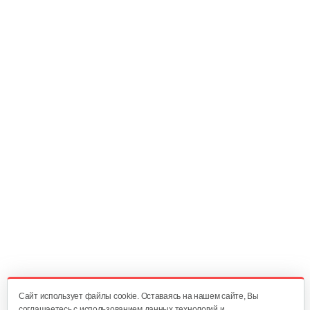
270 руб
Смотреть
Насадка-высоторез к…
340 руб
Смотреть
Мультиинструмент…
140 руб
Смотреть
Аккумуляторные ножницы AL-KO GS…
325 руб
Смотреть
Cайт использует файлы cookie. Оставаясь на нашем сайте, Вы
соглашаетесь с использованием данных технологий и