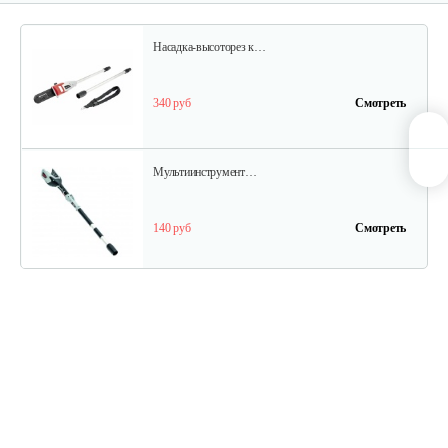
Насадка-высоторез к…
340 руб
Смотреть
Мультиинструмент…
140 руб
Смотреть
Аккумуляторные ножницы AL-KO GS…
325 руб
Смотреть
Кусторез аккумуляторный AL-KO HT…