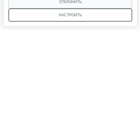
ОТКЛОНИТЬ
НАСТРОИТЬ
Мы в соцсетях:
Звоните, и мы поможем подобрать идеальный вариант
техники для вашего участка или фермерского хозяйства!
Купить садовую технику от первого поставщика
ОДО «Агропарк-М» — это выгодное и надёжное решение!