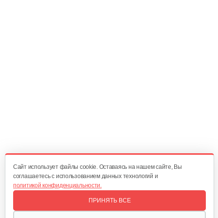
Насадка-высоторез к…
340 руб
Смотреть
Мультиинструмент…
140 руб
Смотреть
Аккумуляторные ножницы AL-KO GS…
325 руб
Смотреть
Cайт использует файлы cookie. Оставаясь на нашем сайте, Вы
соглашаетесь с использованием данных технологий и
политикой конфиденциальности.
Кусторез аккумуляторный AL-KO HT…
ПРИНЯТЬ ВСЕ
270 руб
Смотреть