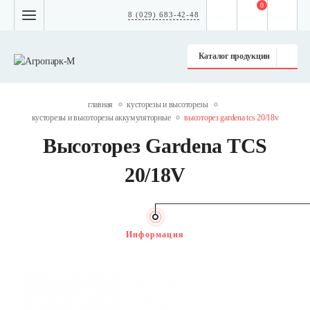
0
8 (029) 683-42-48
Каталог продукции
главная
кусторезы и высоторезы
кусторезы и высоторезы аккумуляторные
высоторез gardena tcs 20/18v
Высоторез Gardena TCS
20/18V
Информация