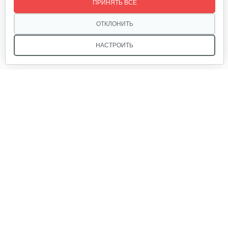
ПРИНЯТЬ ВСЕ
270 руб
Смотреть
ОТКЛОНИТЬ
НАСТРОИТЬ
Мы в соцсетях:
Звоните, и мы поможем подобрать идеальный вариант
техники для вашего участка или фермерского хозяйства!
Купить садовую технику от первого поставщика
ОДО «Агропарк-М» — это выгодное и надёжное решение!