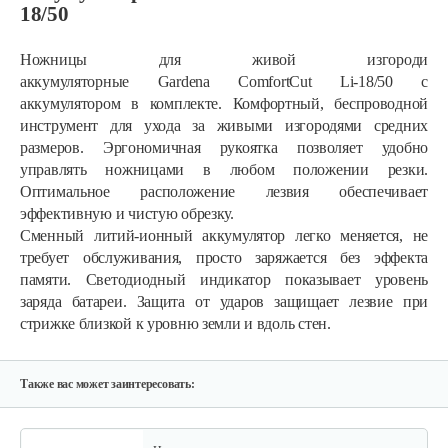
18/50
Ножницы для живой изгороди
аккумуляторные Gardena ComfortCut Li-18/50 с
аккумулятором в комплекте. Комфортный, беспроводной
инструмент для ухода за живыми изгородями средних
размеров. Эргономичная рукоятка позволяет удобно
управлять ножницами в любом положении резки.
Оптимальное расположение лезвия обеспечивает
Аккумуляторные ножницы AL-KO GS…
эффективную и чистую обрезку.
Сменный литий-ионный аккумулятор легко меняется, не
требует обслуживания, просто заряжается без эффекта
325 руб
Смотреть
памяти. Светодиодный индикатор показывает уровень
заряда батареи. Защита от ударов защищает лезвие при
стрижке близкой к уровню земли и вдоль стен.
Кусторез аккумуляторный AL-KO HT…
270 руб
Смотреть
Также вас может заинтересовать: