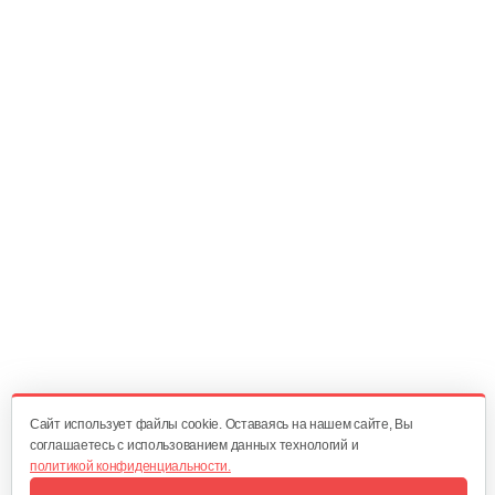
Насадка-высоторез к…
340 руб
Смотреть
Мультиинструмент…
140 руб
Смотреть
Аккумуляторные ножницы AL-KO GS…
325 руб
Смотреть
Cайт использует файлы cookie. Оставаясь на нашем сайте, Вы
соглашаетесь с использованием данных технологий и
политикой конфиденциальности.
Кусторез аккумуляторный AL-KO HT…