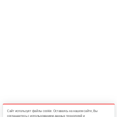
270 руб
Смотреть
Насадка-высоторез к…
340 руб
Смотреть
Мультиинструмент…
140 руб
Смотреть
Аккумуляторные ножницы AL-KO GS…
325 руб
Смотреть
Cайт использует файлы cookie. Оставаясь на нашем сайте, Вы
соглашаетесь с использованием данных технологий и