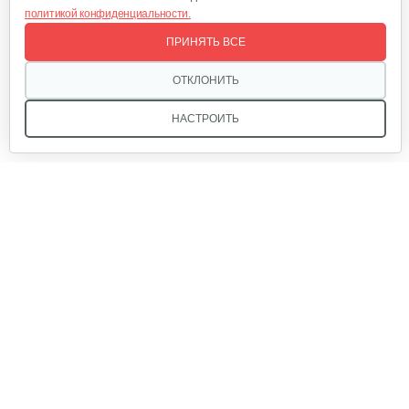
политикой конфиденциальности.
Кусторез аккумуляторный AL-KO HT…
ПРИНЯТЬ ВСЕ
270 руб
Смотреть
ОТКЛОНИТЬ
НАСТРОИТЬ
Мы в соцсетях:
Звоните, и мы поможем подобрать идеальный вариант
техники для вашего участка или фермерского хозяйства!
Купить садовую технику от первого поставщика
ОДО «Агропарк-М» — это выгодное и надёжное решение!