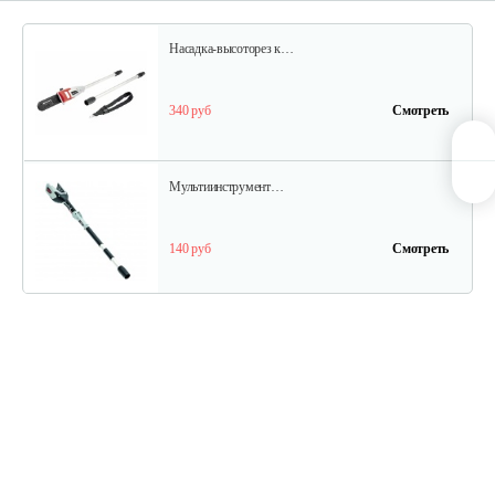
Насадка-высоторез к…
340 руб
Смотреть
Мультиинструмент…
140 руб
Смотреть
Аккумуляторные ножницы AL-KO GS…
325 руб
Смотреть
Кусторез аккумуляторный AL-KO HT…