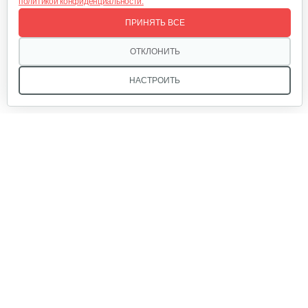
политикой конфиденциальности.
Кусторез аккумуляторный AL-KO HT…
ПРИНЯТЬ ВСЕ
270 руб
Смотреть
ОТКЛОНИТЬ
НАСТРОИТЬ
Мы в соцсетях:
Звоните, и мы поможем подобрать идеальный вариант
техники для вашего участка или фермерского хозяйства!
Купить садовую технику от первого поставщика
ОДО «Агропарк-М» — это выгодное и надёжное решение!