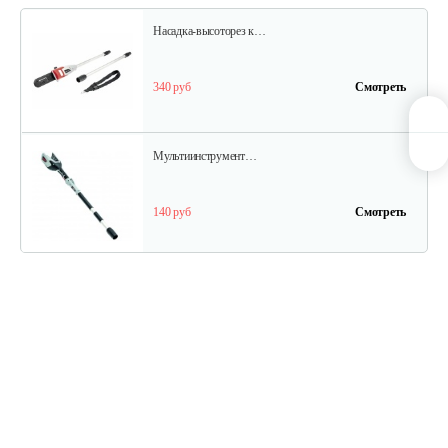
Насадка-высоторез к…
340 руб
Смотреть
Мультиинструмент…
140 руб
Смотреть
Аккумуляторные ножницы AL-KO GS…
325 руб
Смотреть
Кусторез аккумуляторный AL-KO HT…