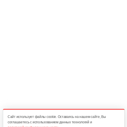
270 руб
Смотреть
Насадка-высоторез к…
340 руб
Смотреть
Мультиинструмент…
140 руб
Смотреть
Аккумуляторные ножницы AL-KO GS…
325 руб
Смотреть
Cайт использует файлы cookie. Оставаясь на нашем сайте, Вы
соглашаетесь с использованием данных технологий и