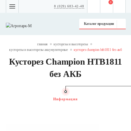
0
8 (029) 683-42-48
Каталог продукции
главная
кусторезы и высоторезы
кусторезы и высоторезы аккумуляторные
кусторез champion htb1811 без акб
Кусторез Champion HTB1811
без АКБ
Информация