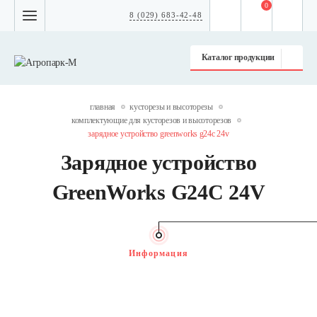
0
8 (029) 683-42-48
Каталог продукции
главная
кусторезы и высоторезы
комплектующие для кусторезов и высоторезов
зарядное устройство greenworks g24c 24v
Зарядное устройство
GreenWorks G24C 24V
Информация