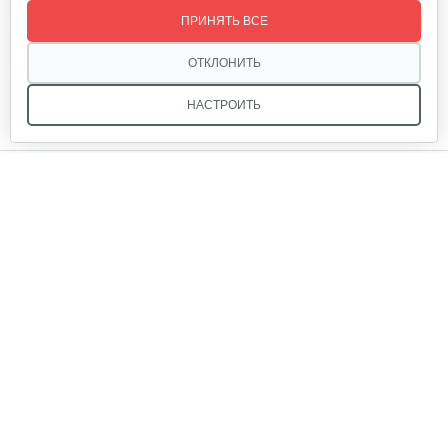
ПРИНЯТЬ ВСЕ
ОТКЛОНИТЬ
НАСТРОИТЬ
Мы в соцсетях:
Звоните, и мы поможем подобрать идеальный вариант
техники для вашего участка или фермерского хозяйства!
Купить садовую технику от первого поставщика
ОДО «Агропарк-М» — это выгодное и надёжное решение!