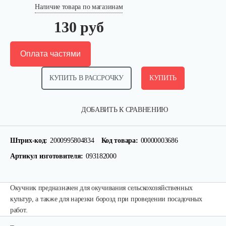
Наличие товара по магазинам
130 руб
Оплата частями
КУПИТЬ В РАССРОЧКУ
КУПИТЬ
ДОБАВИТЬ К СРАВНЕНИЮ
Полольник левый к МК Тарпан
Штрих-код:
2000995804834
Код товара:
00000003686
Артикул изготовителя:
093182000
85 руб
Смотреть
Окучник предназначен для окучивания сельскохозяйственных
культур, а также для нарезки борозд при проведении посадочных
Газонокосилка-приставка…
работ.