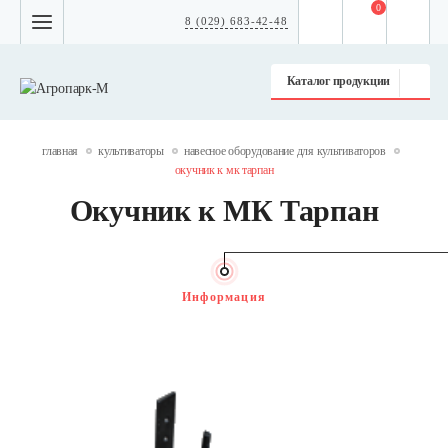
0
8 (029) 683-42-48
Каталог продукции
главная
культиваторы
навесное оборудование для культиваторов
окучник к мк тарпан
Окучник к МК Тарпан
Информация