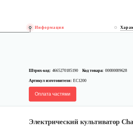
Информация
Хара
Штрих-код:
4665270185190
Код товара:
00000009628
Артикул изготовителя:
EC1200
Оплата частями
Электрический культиватор Ch