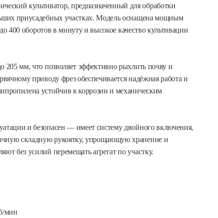
ческий культиватор, предназначенный для обработки
ольших приусадебных участках. Модель оснащена мощным
т до 400 оборотов в минуту и высокое качество культивации
о 205 мм, что позволяет эффективно рыхлить почву и
ервячному приводу фрез обеспечивается надёжная работа и
липропилена устойчив к коррозии и механическим
уатации и безопасен — имеет систему двойного включения,
мичную складную рукоятку, упрощающую хранение и
яют без усилий перемещать агрегат по участку.
об/мин