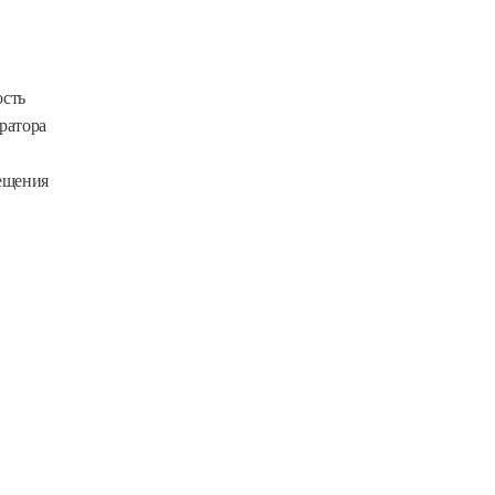
ость
ратора
ещения