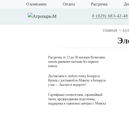
О компании
Оплата
Рассрочка
До
8 (029) 683-42-48
главная
ку
Эл
Рассрочка от 13 до 36 месяцев Возможна
оплата равными частями без первого
взноса
Доставляем в любую точку Беларуси.
Купить с доставкой по Минску и Беларуси
у нас — быстро и недорого!
Сертификат соответствия, гарантийный
талон, предпродажная подготовка,
поддержка в сервисных центрах г. Минска