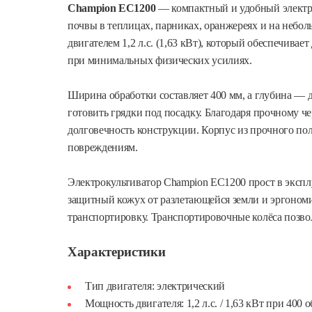
Champion EC1200
— компактный и удобный электри
почвы в теплицах, парниках, оранжереях и на неб
двигателем 1,2 л.с. (1,63 кВт), который обеспечивае
при минимальных физических усилиях.
Ширина обработки составляет 400 мм, а глубина — д
готовить грядки под посадку. Благодаря прочному ч
долговечность конструкции. Корпус из прочного по
повреждениям.
Электрокультиватор Champion EC1200 прост в экспл
защитный кожух от разлетающейся земли и эргоно
транспортировку. Транспортировочные колёса позвол
Характеристики
Тип двигателя: электрический
Мощность двигателя: 1,2 л.с. / 1,63 кВт при 400 