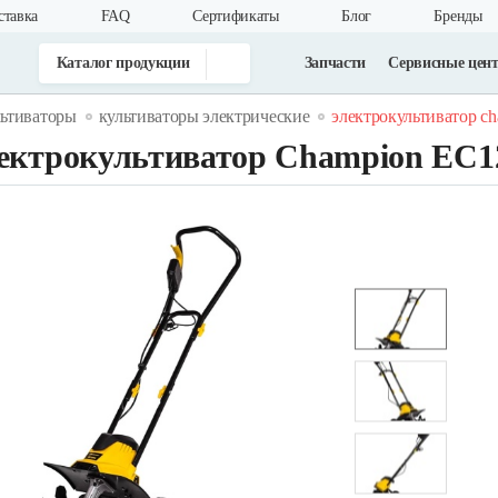
ставка
FAQ
Cертификаты
Блог
Бренды
Каталог продукции
Запчасти
Сервисные цен
льтиваторы
культиваторы электрические
электрокультиватор ch
ектрокультиватор Champion EC1