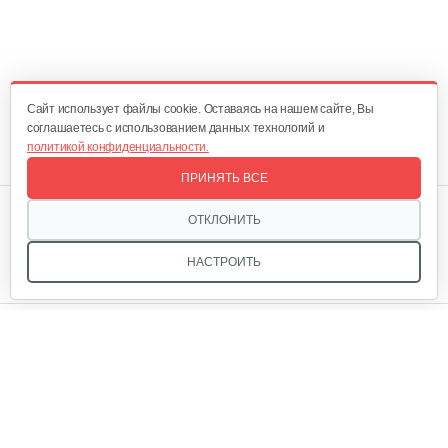
Cайт использует файлы cookie. Оставаясь на нашем сайте, Вы
соглашаетесь с использованием данных технологий и
политикой конфиденциальности.
ПРИНЯТЬ ВСЕ
Мы в соцсетях:
ОТКЛОНИТЬ
НАСТРОИТЬ
Звоните, и мы поможем подобрать идеальный вариант
техники для вашего участка или фермерского хозяйства!
Купить садовую технику от первого поставщика
ОДО «Агропарк-М» — это выгодное и надёжное решение!