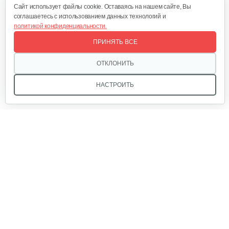
Cайт использует файлы cookie. Оставаясь на нашем сайте, Вы
соглашаетесь с использованием данных технологий и
Быстрое зарядное устройство…
политикой конфиденциальности.
ПРИНЯТЬ ВСЕ
221 руб
Смотреть
ОТКЛОНИТЬ
НАСТРОИТЬ
Фонарь AL-KO WL 2020 Easy Flex
160 руб
Смотреть
Мы в соцсетях:
Зарядное устройство AL-KO Easy Flex…
120 руб
Смотреть
Звоните, и мы поможем подобрать идеальный вариант
техники для вашего участка или фермерского хозяйства!
Набор запасных ножей AL-KO для…
Купить садовую технику от первого поставщика