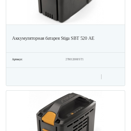
Зарядное устройство Stiga SFC 80 AE
209 руб
Смотреть
Аккумуляторная батарея Stiga SBT 520 АЕ
Быстрое зарядное устройство…
221 руб
Смотреть
Артикул:
278012008/ST1
Фонарь AL-KO WL 2020 Easy Flex
160 руб
Смотреть
Зарядное устройство AL-KO Easy Flex…