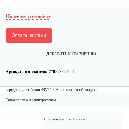
Наличие уточняйте
Оплата частями
Набор запасных ножей AL-KO для…
ДОБАВИТЬ К СРАВНЕНИЮ
124 руб
Смотреть
Артикул изготовителя:
278020008/ST1
Зарядное устройство Stiga SCG 48 AE
зарядное устройство 48V/ 1.5 Ah (стандартной зарядки)
150 руб
Смотреть
Также вас может заинтересовать:
Нож универсальный L52.7 см