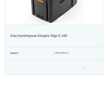
120 руб
Смотреть
Набор запасных ножей AL-KO для…
124 руб
Смотреть
Аккумуляторная батарея Stiga E 440
Зарядное устройство Stiga SCG 48 AE
Артикул:
278014008/ST1
150 руб
Смотреть
Нож универсальный L52.7 см
70 руб
Смотреть
Нож универсальный для…