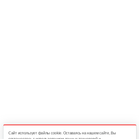
88 руб
Смотреть
Зарядное устройство Stiga SFC 80 AE
209 руб
Смотреть
Быстрое зарядное устройство…
221 руб
Смотреть
Фонарь AL-KO WL 2020 Easy Flex
160 руб
Смотреть
Cайт использует файлы cookie. Оставаясь на нашем сайте, Вы