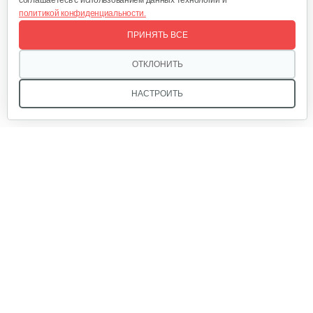
соглашаетесь с использованием данных технологий и
политикой конфиденциальности.
Зарядное устройство AL-KO Easy Flex…
ПРИНЯТЬ ВСЕ
120 руб
Смотреть
ОТКЛОНИТЬ
НАСТРОИТЬ
Набор запасных ножей AL-KO для…
124 руб
Смотреть
Мы в соцсетях:
Зарядное устройство Stiga SCG 48 AE
150 руб
Смотреть
Звоните, и мы поможем подобрать идеальный вариант
техники для вашего участка или фермерского хозяйства!
Купить садовую технику от первого поставщика
Нож универсальный L52.7 см
ОДО «Агропарк-М» — это выгодное и надёжное решение!