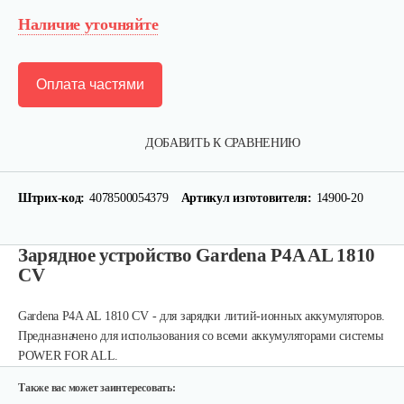
Наличие уточняйте
Оплата частями
ДОБАВИТЬ К СРАВНЕНИЮ
Штрих-код:
4078500054379
Артикул изготовителя:
14900-20
Набор запасных ножей AL-KO для…
Зарядное устройство Gardena P4A AL 1810
CV
124 руб
Смотреть
Gardena P4A AL 1810 CV - для зарядки литий-ионных аккумуляторов.
Предназначено для использования со всеми аккумуляторами системы
Зарядное устройство Stiga SCG 48 AE
POWER FOR ALL.
150 руб
Смотреть
Также вас может заинтересовать: