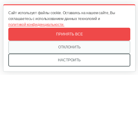
160 руб
Смотреть
Cайт использует файлы cookie. Оставаясь на нашем сайте, Вы
соглашаетесь с использованием данных технологий и
политикой конфиденциальности.
Зарядное устройство AL-KO Easy Flex…
ПРИНЯТЬ ВСЕ
120 руб
Смотреть
ОТКЛОНИТЬ
НАСТРОИТЬ
Набор запасных ножей AL-KO для…
124 руб
Смотреть
Зарядное устройство Stiga SCG 48 AE
Мы в соцсетях:
150 руб
Смотреть