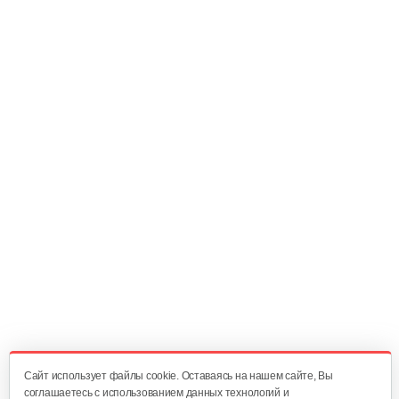
88 руб
Смотреть
Зарядное устройство Stiga SFC 80 AE
209 руб
Смотреть
Быстрое зарядное устройство…
221 руб
Смотреть
Фонарь AL-KO WL 2020 Easy Flex
160 руб
Смотреть
Cайт использует файлы cookie. Оставаясь на нашем сайте, Вы
соглашаетесь с использованием данных технологий и