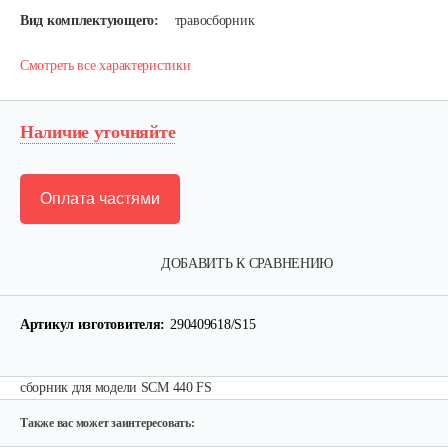
Вид комплектующего:
травосборник
Смотреть все характеристики
Наличие уточняйте
Оплата частями
Набор запасных ножей AL-KO для…
ДОБАВИТЬ К СРАВНЕНИЮ
124 руб
Смотреть
Артикул изготовителя:
290409618/S15
Зарядное устройство Stiga SCG 48 AE
сборник для модели SCM 440 FS
150 руб
Смотреть
Также вас может заинтересовать: