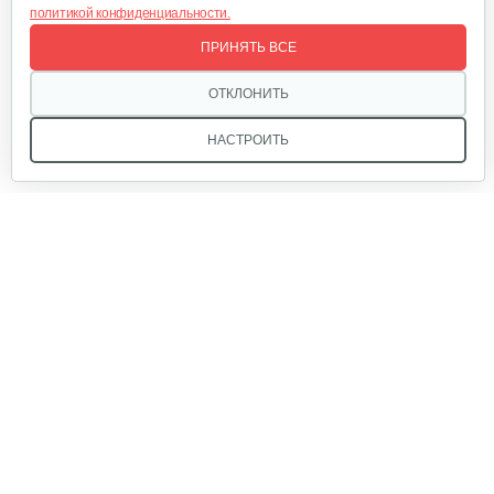
политикой конфиденциальности.
Зарядное устройство AL-KO Easy Flex…
ПРИНЯТЬ ВСЕ
120 руб
Смотреть
ОТКЛОНИТЬ
НАСТРОИТЬ
Набор запасных ножей AL-KO для…
124 руб
Смотреть
Зарядное устройство Stiga SCG 48 AE
Мы в соцсетях:
150 руб
Смотреть
Звоните, и мы поможем подобрать идеальный вариант
Нож универсальный L52.7 см
техники для вашего участка или фермерского хозяйства!
Купить садовую технику от первого поставщика