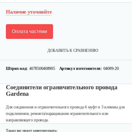
Наличие уточняйте
Оплата частями
ДОБАВИТЬ К СРАВНЕНИЮ
Штрих-код:
4078500408905
Артикул изготовителя:
04089-20
Набор запасных ножей AL-KO для…
Соединители ограничительного провода
Gardena
124 руб
Смотреть
Для соединения и ограничительного провода
6 муфт и 3 клеммы для
подключения, ремонта/наращивания ограничительного или
Зарядное устройство Stiga SCG 48 AE
направляющего провода.
150 руб
Смотреть
Также вас может заинтересовать: