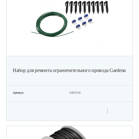
88 руб
Смотреть
Зарядное устройство Stiga SFC 80 AE
209 руб
Смотреть
Набор для ремонта ограничительного провода Gardena
Быстрое зарядное устройство…
221 руб
Смотреть
Артикул:
04059-60
Фонарь AL-KO WL 2020 Easy Flex
160 руб
Смотреть