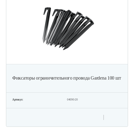
70 руб
Смотреть
Нож универсальный для…
55 руб
Смотреть
Нож универсальный L50.2см
Фиксаторы ограничительного провода Gardena 100 шт
70 руб
Смотреть
Артикул:
04090-20
Травосборник для…
88 руб
Смотреть