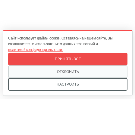
120 руб
Смотреть
Набор запасных ножей AL-KO для…
Cайт использует файлы cookie. Оставаясь на нашем сайте, Вы
124 руб
Смотреть
соглашаетесь с использованием данных технологий и
политикой конфиденциальности.
ПРИНЯТЬ ВСЕ
Зарядное устройство Stiga SCG 48 AE
ОТКЛОНИТЬ
150 руб
Смотреть
НАСТРОИТЬ
Мы в соцсетях: