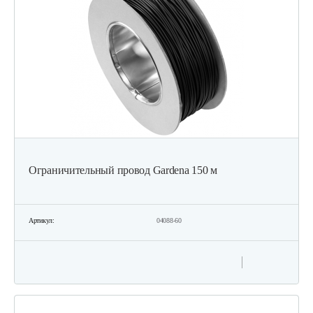
Зарядное устройство AL-KO Easy Flex…
120 руб
Смотреть
Набор запасных ножей AL-KO для…
124 руб
Смотреть
Ограничительный провод Gardena 150 м
Зарядное устройство Stiga SCG 48 AE
Артикул:
04088-60
150 руб
Смотреть
Нож универсальный L52.7 см