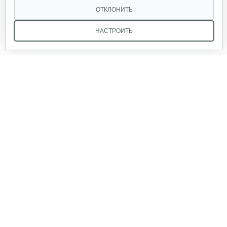
120 руб
Смотреть
ОТКЛОНИТЬ
НАСТРОИТЬ
Набор запасных ножей AL-KO для…
124 руб
Смотреть
Мы в соцсетях:
Зарядное устройство Stiga SCG 48 AE
150 руб
Смотреть
Звоните, и мы поможем подобрать идеальный вариант
техники для вашего участка или фермерского хозяйства!
Купить садовую технику от первого поставщика
Нож универсальный L52.7 см
ОДО «Агропарк-М» — это выгодное и надёжное решение!
70 руб
Смотреть