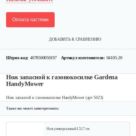
Оплата частями
ДОБАВИТЬ К СРАВНЕНИЮ
Набор запасных ножей AL-KO для…
Штрих-код:
4078500050197
Артикул изготовителя:
04105-20
124 руб
Смотреть
Нож запасной к газонокосилке Gardena
HandyMower
Зарядное устройство Stiga SCG 48 AE
Нож запасной к газонокосилке HandyMower (арт 5023)
150 руб
Смотреть
Также вас может заинтересовать:
Нож универсальный L52.7 см