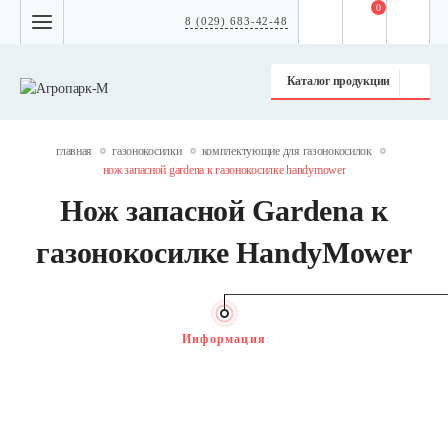
0
8 (029) 683-42-48
Каталог продукции
главная
газонокосилки
комплектующие для газонокосилок
нож запасной gardena к газонокосилке handymower
Нож запасной Gardena к
газонокосилке HandyMower
Информация