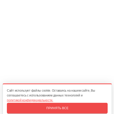
Зарядное устройство Stiga SFC 80 AE
209 руб
Смотреть
Быстрое зарядное устройство…
221 руб
Смотреть
Фонарь AL-KO WL 2020 Easy Flex
160 руб
Смотреть
Cайт использует файлы cookie. Оставаясь на нашем сайте, Вы
соглашаетесь с использованием данных технологий и
политикой конфиденциальности.
Зарядное устройство AL-KO Easy Flex…
ПРИНЯТЬ ВСЕ