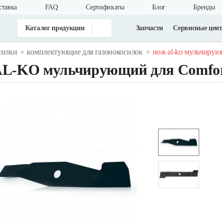
ставка
FAQ
Cертификаты
Блог
Бренды
Каталог продукции
Запчасти
Сервисные цен
силки
комплектующие для газонокосилок
нож al-ko мульчирующ
L-KO мульчирующий для Comfor