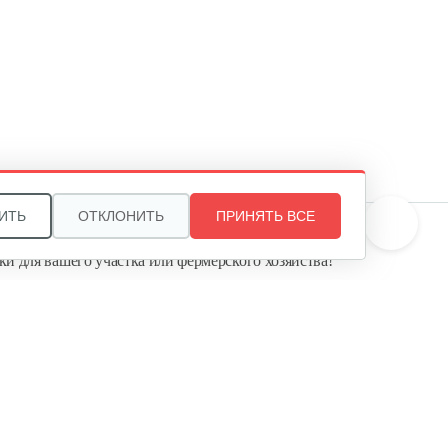
Зарядное устройство Stiga SFC
80 AE
209 руб
Смотреть
Быстрое зарядное устройство…
221 руб
Смотреть
ИТЬ
ОТКЛОНИТЬ
ПРИНЯТЬ ВСЕ
те, и мы поможем подобрать идеальный вариант
ки для вашего участка или фермерского хозяйства!
Фонарь AL-KO WL 2020 Easy
ь садовую технику от первого поставщика
Flex
Агропарк-М» — это выгодное и надёжное решение!
160 руб
Смотреть
Зарядное устройство AL-KO
Easy Flex…