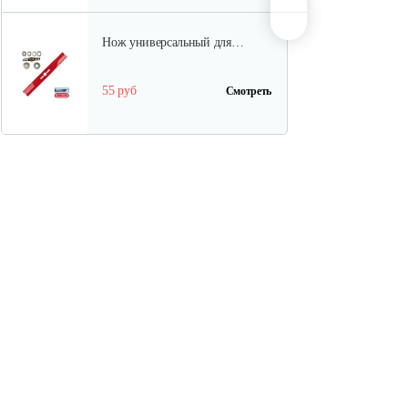
Нож универсальный для…
55 руб
Смотреть
Нож универсальный L50.2см
70 руб
Смотреть
Травосборник для…
88 руб
Смотреть