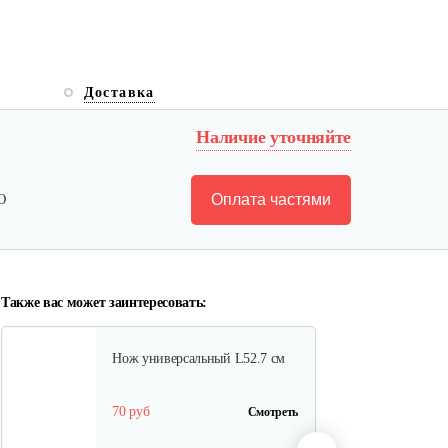
Набор запасных ножей AL-KO
Доставка
для…
Наличие уточняйте
103.33 руб
Смотреть
Оплата частями
Ю
Зарядное устройство Stiga SCG
48 AE
150 руб
Смотреть
Также вас может заинтересовать:
Нож универсальный L52.7 см
70 руб
Смотреть