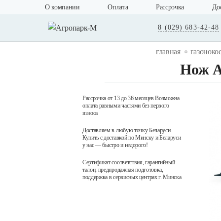
О компании
Оплата
Рассрочка
До
8 (029) 683-42-48
главная
газоноко
Нож A
Рассрочка от 13 до 36 месяцев Возможна
оплата равными частями без первого
взноса
Доставляем в любую точку Беларуси.
Купить с доставкой по Минску и Беларуси
у нас — быстро и недорого!
Сертификат соответствия, гарантийный
талон, предпродажная подготовка,
поддержка в сервисных центрах г. Минска