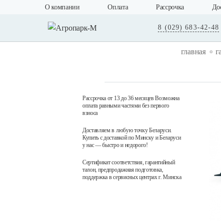
О компании
Оплата
Рассрочка
До
8 (029) 683-42-48
главная
г
Рассрочка от 13 до 36 месяцев Возможна
оплата равными частями без первого
взноса
Доставляем в любую точку Беларуси.
Купить с доставкой по Минску и Беларуси
у нас — быстро и недорого!
Сертификат соответствия, гарантийный
талон, предпродажная подготовка,
поддержка в сервисных центрах г. Минска