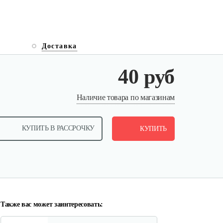
Доставка
40 руб
Набор запасных ножей AL-KO
Наличие товара по магазинам
для…
КУПИТЬ В РАССРОЧКУ
124 руб
КУПИТЬ
Смотреть
Зарядное устройство Stiga SCG
48 AE
150 руб
Смотреть
Также вас может заинтересовать: