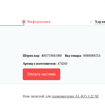
Информация
Хара
Штрих-код:
4003718041088
Код товара:
00000006554
Артикул изготовителя:
474260
Оплата частями
Нож запасной для
газонокосилки AL-KO 3.22 SE