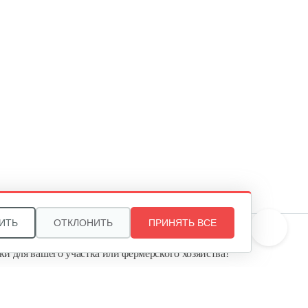
88 руб
Смотреть
Зарядное устройство Stiga SFC
80 AE
209 руб
Смотреть
Быстрое зарядное устройство…
221 руб
Смотреть
ИТЬ
ОТКЛОНИТЬ
ПРИНЯТЬ ВСЕ
те, и мы поможем подобрать идеальный вариант
ки для вашего участка или фермерского хозяйства!
Фонарь AL-KO WL 2020 Easy
ь садовую технику от первого поставщика
Flex
Агропарк-М» — это выгодное и надёжное решение!