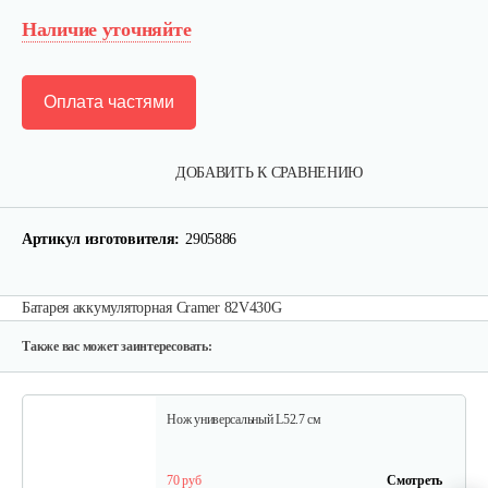
Наличие уточняйте
Оплата частями
Набор запасных ножей AL-KO для…
ДОБАВИТЬ К СРАВНЕНИЮ
124 руб
Смотреть
Артикул изготовителя:
2905886
Зарядное устройство Stiga SCG 48 AE
Батарея аккумуляторная Cramer 82V430G
150 руб
Смотреть
Также вас может заинтересовать:
Нож универсальный L52.7 см
70 руб
Смотреть