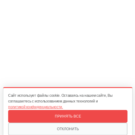
209 руб
Смотреть
Быстрое зарядное устройство…
221 руб
Смотреть
Фонарь AL-KO WL 2020 Easy Flex
160 руб
Смотреть
Cайт использует файлы cookie. Оставаясь на нашем сайте, Вы
соглашаетесь с использованием данных технологий и
политикой конфиденциальности.
Зарядное устройство AL-KO Easy Flex…
ПРИНЯТЬ ВСЕ
120 руб
Смотреть
ОТКЛОНИТЬ