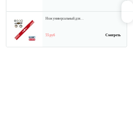
Нож универсальный для…
55 руб
Смотреть
Нож универсальный L50.2см
70 руб
Смотреть
Травосборник для…
88 руб
Смотреть
Зарядное устройство Stiga SFC 80 AE