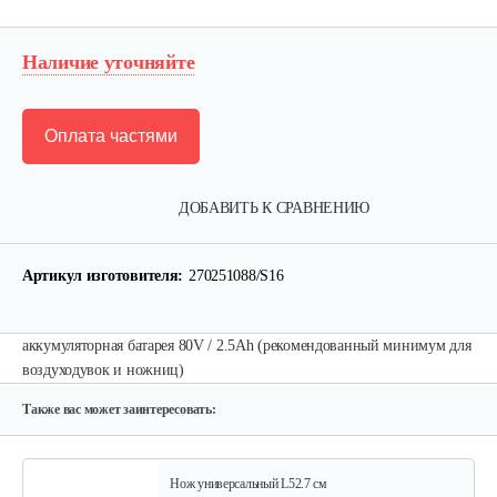
Наличие уточняйте
Оплата частями
Набор запасных ножей AL-KO для…
ДОБАВИТЬ К СРАВНЕНИЮ
124 руб
Смотреть
Артикул изготовителя:
270251088/S16
аккумуляторная батарея 80V / 2.5Ah (рекомендованный минимум для
Зарядное устройство Stiga SCG 48 AE
воздуходувок и ножниц)
150 руб
Смотреть
Также вас может заинтересовать:
Нож универсальный L52.7 см