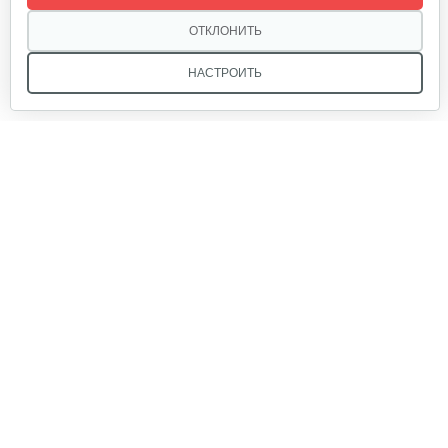
120 руб
Смотреть
ОТКЛОНИТЬ
НАСТРОИТЬ
Набор запасных ножей AL-KO для…
124 руб
Смотреть
Мы в соцсетях:
Зарядное устройство Stiga SCG 48 AE
150 руб
Смотреть
Звоните, и мы поможем подобрать идеальный вариант
техники для вашего участка или фермерского хозяйства!
Купить садовую технику от первого поставщика
Нож универсальный L52.7 см
ОДО «Агропарк-М» — это выгодное и надёжное решение!
70 руб
Смотреть