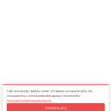
Зарядное устройство Stiga SFC 80 AE
209 руб
Смотреть
Быстрое зарядное устройство…
221 руб
Смотреть
Фонарь AL-KO WL 2020 Easy Flex
160 руб
Смотреть
Cайт использует файлы cookie. Оставаясь на нашем сайте, Вы
соглашаетесь с использованием данных технологий и
политикой конфиденциальности.
Зарядное устройство AL-KO Easy Flex…
ПРИНЯТЬ ВСЕ