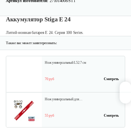
Артикул изготовителя:
271014008/ST1
124 руб
Смотреть
Аккумулятор Stiga E 24
Зарядное устройство Stiga SCG 48 AE
Литий-ионная батарея E 24. Серия 100 Series.
150 руб
Смотреть
Также вас может заинтересовать:
Нож универсальный L52.7 см
70 руб
Смотреть
Нож универсальный для…
55 руб
Смотреть