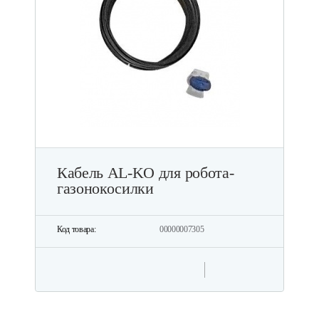
Кабель AL-KO для робота-
газонокосилки
Код товара:
00000007305