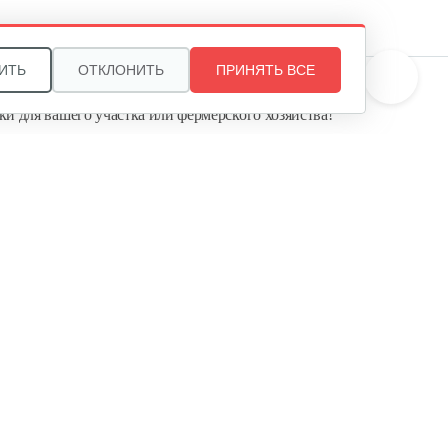
ИТЬ
ОТКЛОНИТЬ
ПРИНЯТЬ ВСЕ
те, и мы поможем подобрать идеальный вариант
ки для вашего участка или фермерского хозяйства!
ь садовую технику от первого поставщика
Агропарк-М» — это выгодное и надёжное решение!