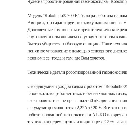
Чудесная роботизированная газонокосилка "Robolinh
Модель "Robolinho® 700 E" была разработана нашим
Австрии, это гарантирует поставку нашим клиентам
Долговечные компоненты и зрелые технические реш
спутником и помощником по уходу за газоном в ваше
быстро убирается на базовую станцию. Наше технич
понятное управление с помощью сенсорного дисплея 
газоном все, тогда и там, где Вам хочется.
Технические детали роботизированной газонокосилк
Сегодня умный уход за садом с роботом "Robolinho®
газонокосилка работает тихо, и без выхлопных газо
электродвигателя не превышает 60 дБ, двигатель по
аккумулятора мощностью 2,25Ач / 20 V. Все это поз
роботизированной газонокосилки AL-KO во время пр
технологии перемещения и ширина реза 22 см гаран