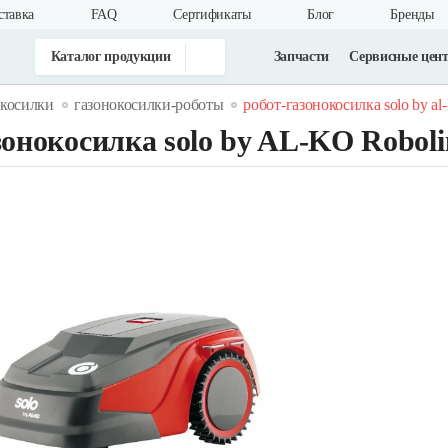
ставка
FAQ
Cертификаты
Блог
Бренды
Каталог продукции
Запчасти
Сервисные цен
окосилки
газонокосилки-роботы
робот-газонокосилка solo by al-
зонокосилка solo by AL-KO Roboli