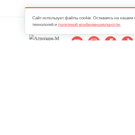
Cайт использует файлы cookie. Оставаясь на нашем 
технологий и
политикой конфиденциальности.
Мы в соцсетях:
ОДО «Агропарк-М»
Все права защищены ©
Юридический адрес: 220068. г. Минск, Сморговский тракт, д. 7
городским исполнительным комитетом 10 февраля 1998 года в Р
Едином государственном регистре юридических лиц и индивид
Минским городским исполнительным комитетом 18 августа 2000 
в Торговом реестре РБ - 22 июля 2010 года.
Публичная оферта