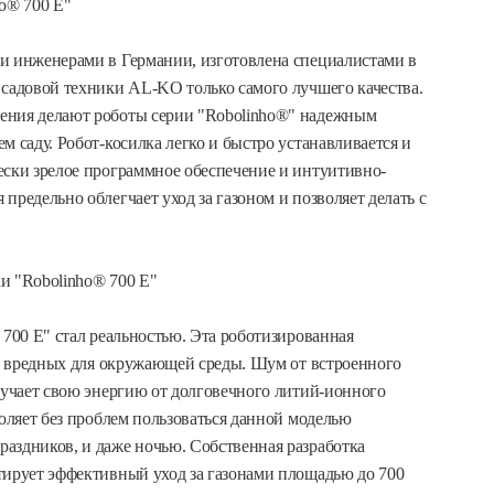
o® 700 E"
и инженерами в Германии, изготовлена специалистами в
 садовой техники AL-KO только самого лучшего качества.
ения делают роботы серии "Robolinho®" надежным
м саду. Робот-косилка легко и быстро устанавливается и
ески зрелое программное обеспечение и интуитивно-
предельно облегчает уход за газоном и позволяет делать с
и "Robolinho® 700 E"
 700 E" стал реальностью. Эта роботизированная
в, вредных для окружающей среды. Шум от встроенного
лучает свою энергию от долговечного литий-ионного
воляет без проблем пользоваться данной моделью
аздников, и даже ночью. Собственная разработка
тирует эффективный уход за газонами площадью до 700