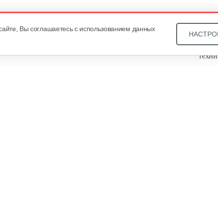
сайте, Вы соглашаетесь с использованием данных
НАСТРО
Звони
техни
Купит
ОДО «
, оф. 93, УНП 101430466. Зарегистрировано Минским
еестре общереспубликанской регистрации за №21540. В
уальных предпринимателей Общество зарегистрировано
года за №101430466. Дата регистрации интернет-магазина