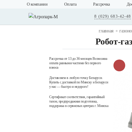
О компании
Оплата
Рассрочка
До
8 (029) 683-42-48
главная
газон
Робот-га
Рассрочка от 13 до 36 месяцев Возможна
оплата равными частями без первого
взноса
Доставляем в любую точку Беларуси.
Купить с доставкой по Минску и Беларуси
у нас — быстро и недорого!
Сертификат соответствия, гарантийный
талон, предпродажная подготовка,
поддержка в сервисных центрах г. Минска