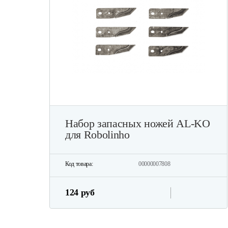
Набор запасных ножей AL-KO
для Robolinho
Код товара:
00000007808
124 руб