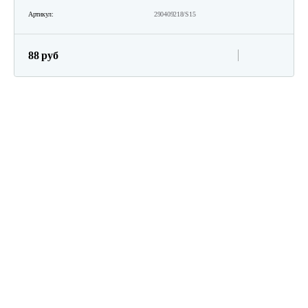
Артикул:
290409218/S15
88 руб