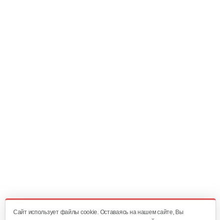
949 руб
Смотреть
Кормоизмельчитель…
245 руб
Смотреть
Измельчитель соломы, сена…
1 970 руб
Смотреть
Cайт использует файлы cookie. Оставаясь на нашем сайте, Вы