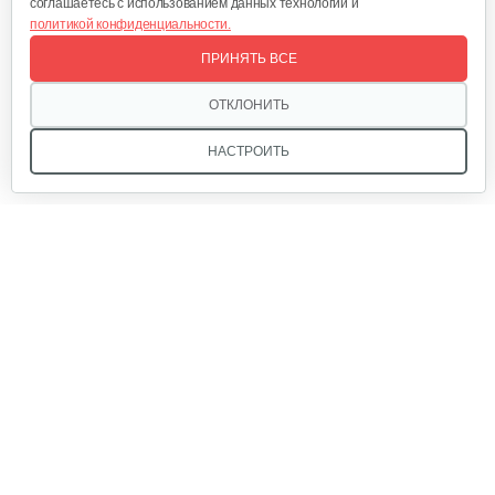
соглашаетесь с использованием данных технологий и
политикой конфиденциальности.
ПРИНЯТЬ ВСЕ
ОТКЛОНИТЬ
НАСТРОИТЬ
Мы в соцсетях:
Звоните, и мы поможем подобрать идеальный вариант
техники для вашего участка или фермерского хозяйства!
Купить садовую технику от первого поставщика
ОДО «Агропарк-М» — это выгодное и надёжное решение!