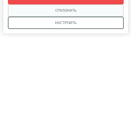
ОТКЛОНИТЬ
НАСТРОИТЬ
Мы в соцсетях:
Звоните, и мы поможем подобрать идеальный вариант
техники для вашего участка или фермерского хозяйства!
Купить садовую технику от первого поставщика
ОДО «Агропарк-М» — это выгодное и надёжное решение!