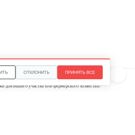
Кормоизмельчитель…
245 руб
Смотреть
Измельчитель соломы, сена…
1 970 руб
Смотреть
ИТЬ
ОТКЛОНИТЬ
ПРИНЯТЬ ВСЕ
те, и мы поможем подобрать идеальный вариант
ки для вашего участка или фермерского хозяйства!
ь садовую технику от первого поставщика
Агропарк-М» — это выгодное и надёжное решение!