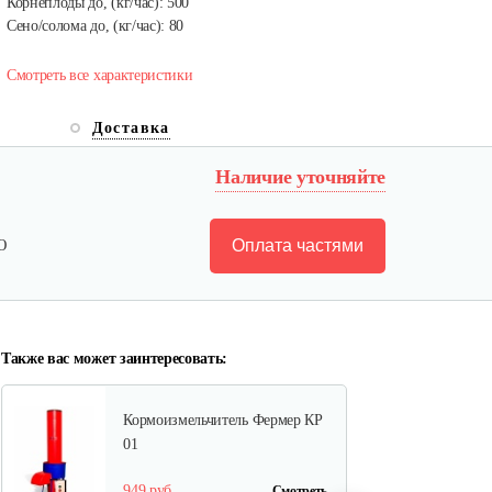
Корнеплоды до, (кг/час): 500
Сено/солома до, (кг/час): 80
Смотреть все характеристики
Кормоизмельчитель…
Доставка
Наличие уточняйте
245 руб
Смотреть
Оплата частями
Ю
Измельчитель соломы, сена…
1 970 руб
Смотреть
Также вас может заинтересовать:
Кормоизмельчитель Фермер КР
01
949 руб
Смотреть