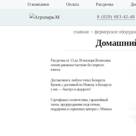
О компании
Оплата
Рассрочка
До
8 (029) 683-42-48
главная
фермерское оборудо
Домашний
Рассрочка от 13 до 36 месяцев Возможна
оплата равными частями без первого
взноса
Доставляем в любую точку Беларуси.
Купить с доставкой по Минску и Беларуси
у нас — быстро и недорого!
Сертификат соответствия, гарантийный
талон, предпродажная подготовка,
поддержка в сервисных центрах г. Минска