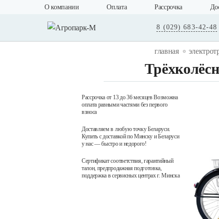
О компании
Оплата
Рассрочка
До
8 (029) 683-42-48
главная
электрот
Трёхколёсн
Рассрочка от 13 до 36 месяцев Возможна
оплата равными частями без первого
взноса
Доставляем в любую точку Беларуси.
Купить с доставкой по Минску и Беларуси
у нас — быстро и недорого!
Сертификат соответствия, гарантийный
талон, предпродажная подготовка,
поддержка в сервисных центрах г. Минска