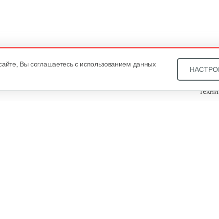
сайте, Вы соглашаетесь с использованием данных
НАСТРО
Звони
техни
Купит
ОДО «
, оф. 93, УНП 101430466. Зарегистрировано Минским
еестре общереспубликанской регистрации за №21540. В
уальных предпринимателей Общество зарегистрировано