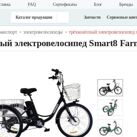
ставка
FAQ
Cертификаты
Блог
Бренды
Каталог продукции
Запчасти
Сервисные цен
ранспорт
электровелосипеды
трёхколёсный электровелосипед s
ый электровелосипед Smart8 Fa