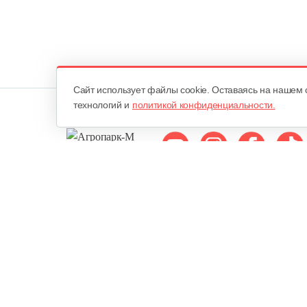
Cайт использует файлы cookie. Оставаясь на нашем 
технологий и
политикой конфиденциальности.
Мы в соцсетях:
ОДО «Агропарк-М»
Все права защищены ©
Юридический адрес: 220068. г. Минск, Сморговский тракт, д. 7
городским исполнительным комитетом 10 февраля 1998 года в Р
Едином государственном регистре юридических лиц и индивид