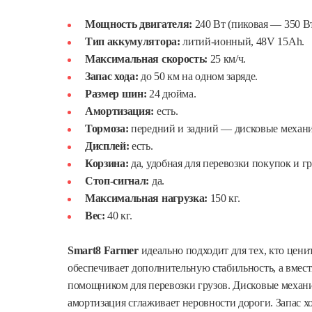
Мощность двигателя:
240 Вт (пиковая — 350 Вт
Тип аккумулятора:
литий-ионный, 48V 15Ah.
Максимальная скорость:
25 км/ч.
Запас хода:
до 50 км на одном заряде.
Размер шин:
24 дюйма.
Амортизация:
есть.
Тормоза:
передний и задний — дисковые механи
Дисплей:
есть.
Корзина:
да, удобная для перевозки покупок и гр
Стоп-сигнал:
да.
Максимальная нагрузка:
150 кг.
Вес:
40 кг.
Smart8 Farmer
идеально подходит для тех, кто цени
обеспечивает дополнительную стабильность, а вмес
помощником для перевозки грузов. Дисковые механи
амортизация сглаживает неровности дороги. Запас хо