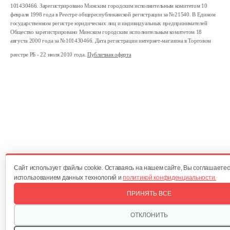
2 539 руб
Смотреть
101430466. Зарегистрировано Минским городским исполнительным комитетом 10
февраля 1998 года в Реестре общереспубликанской регистрации за №21540. В Едином
государственном регистре юридических лиц и индивидуальных предпринимателей
Общество зарегистрировано Минским городским исполнительным комитетом 18
Электровелосипед Smart8 Saturn Lite…
августа 2000 года за №101430466. Дата регистрации интернет-магазина в Торговом
реестре РБ - 22 июля 2010 года.
Публичная оферта
2 989 руб
Смотреть
Электровелосипед Smart8 Saturn…
2 989 руб
Смотреть
Cайт использует файлы cookie. Оставаясь на нашем сайте, Вы соглашаетес
Электровелосипед Yakama S1…
использованием данных технологий и
политикой конфиденциальности.
ПРИНЯТЬ ВСЕ
2 180 руб
Смотреть
ОТКЛОНИТЬ