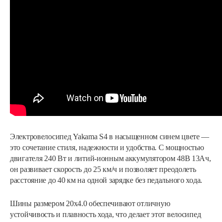
Электровелосипед Yakama S4 в насыщенном синем цвете —
это сочетание стиля, надежности и удобства. С мощностью
двигателя 240 Вт и литий-ионным аккумулятором 48В 13Ач,
он развивает скорость до 25 км/ч и позволяет преодолеть
расстояние до 40 км на одной зарядке без педального хода.
Шины размером 20x4.0 обеспечивают отличную
устойчивость и плавность хода, что делает этот велосипед
Электровелосипед Yakama S5…