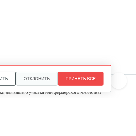
БЕЛЫЙ
1 720 руб
Смотреть
Электровелосипед Yakama S5…
1 368 руб
Смотреть
ИТЬ
ОТКЛОНИТЬ
ПРИНЯТЬ ВСЕ
Электровелосипед Yakama S2
те, и мы поможем подобрать идеальный вариант
ЧЕРНЫЙ
ки для вашего участка или фермерского хозяйства!
ь садовую технику от первого поставщика
1 720 руб
Смотреть
Агропарк-М» — это выгодное и надёжное решение!
Электровелосипед Yakama R1…