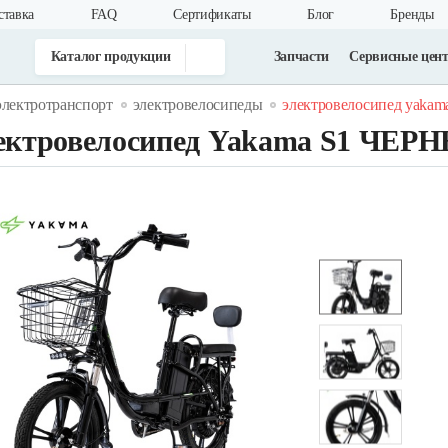
ставка
FAQ
Cертификаты
Блог
Бренды
Каталог продукции
Запчасти
Сервисные цен
электротранспорт
электровелосипеды
электровелосипед yakam
ектровелосипед Yakama S1 ЧЕР