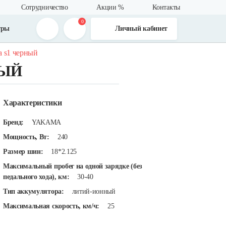
Сотрудничество
Акции %
Контакты
0
тры
Личный кабинет
a s1 черный
НЫЙ
Характеристики
Бренд:
YAKAMA
Мощность, Вт:
240
Размер шин:
18*2.125
Максимальный пробег на одной зарядке (без
педального хода), км:
30-40
Тип аккумулятора:
литий-ионный
Максимальная скорость, км/ч:
25