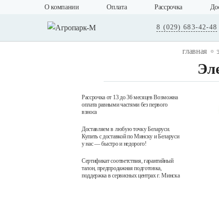
О компании
Оплата
Рассрочка
До
8 (029) 683-42-48
главная
Эл
Рассрочка от 13 до 36 месяцев Возможна
оплата равными частями без первого
взноса
Доставляем в любую точку Беларуси.
Купить с доставкой по Минску и Беларуси
у нас — быстро и недорого!
Сертификат соответствия, гарантийный
талон, предпродажная подготовка,
поддержка в сервисных центрах г. Минска