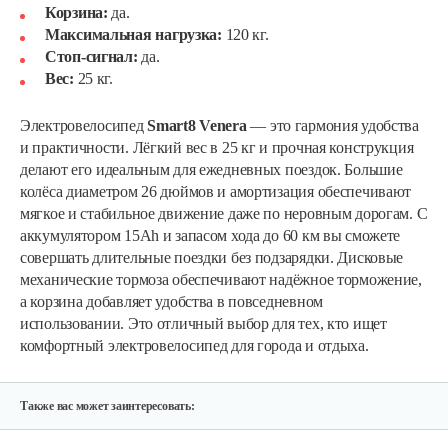
Корзина:
да.
Максимальная нагрузка:
120 кг.
Стоп-сигнал:
да.
Вес:
25 кг.
Электровелосипед
Smart8 Venera
— это гармония удобства
и практичности. Лёгкий вес в 25 кг и прочная конструкция
делают его идеальным для ежедневных поездок. Большие
колёса диаметром 26 дюймов и амортизация обеспечивают
мягкое и стабильное движение даже по неровным дорогам. С
Электровелосипед Yakama S5…
аккумулятором 15Ah и запасом хода до 60 км вы сможете
совершать длительные поездки без подзарядки. Дисковые
механические тормоза обеспечивают надёжное торможение,
1 368 руб
Смотреть
а корзина добавляет удобства в повседневном
использовании. Это отличный выбор для тех, кто ищет
комфортный электровелосипед для города и отдыха.
Электровелосипед Yakama S2 ЧЕРНЫЙ
1 720 руб
Смотреть
Также вас может заинтересовать: