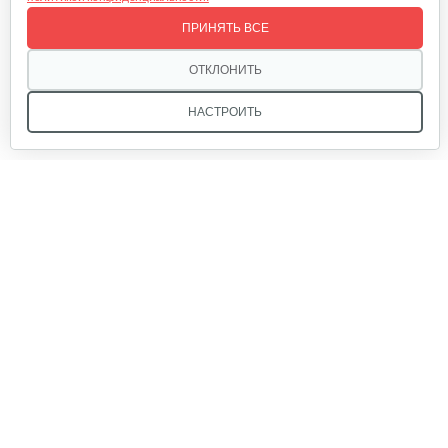
Электровелосипед Yakama S2 БЕЛЫЙ
ПРИНЯТЬ ВСЕ
1 720 руб
Смотреть
ОТКЛОНИТЬ
НАСТРОИТЬ
Электровелосипед Yakama S5…
1 368 руб
Смотреть
Мы в соцсетях:
Электровелосипед Yakama S2 ЧЕРНЫЙ
1 720 руб
Смотреть
Звоните, и мы поможем подобрать идеальный вариант
техники для вашего участка или фермерского хозяйства!
Купить садовую технику от первого поставщика
Электровелосипед Yakama R1…
ОДО «Агропарк-М» — это выгодное и надёжное решение!
2 240 руб
Смотреть