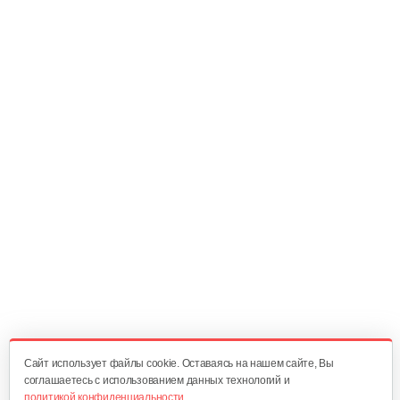
2 989 руб
Смотреть
Электровелосипед Smart8 Saturn…
2 989 руб
Смотреть
Электровелосипед Yakama S1…
2 180 руб
Смотреть
Электровелосипед Yakama S3 СИНИЙ
2 610 руб
Смотреть
Cайт использует файлы cookie. Оставаясь на нашем сайте, Вы
соглашаетесь с использованием данных технологий и
политикой конфиденциальности.