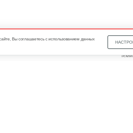
сайте, Вы соглашаетесь с использованием данных
НАСТРО
Звони
техни
Купит
ОДО «
, оф. 93, УНП 101430466. Зарегистрировано Минским
еестре общереспубликанской регистрации за №21540. В
уальных предпринимателей Общество зарегистрировано