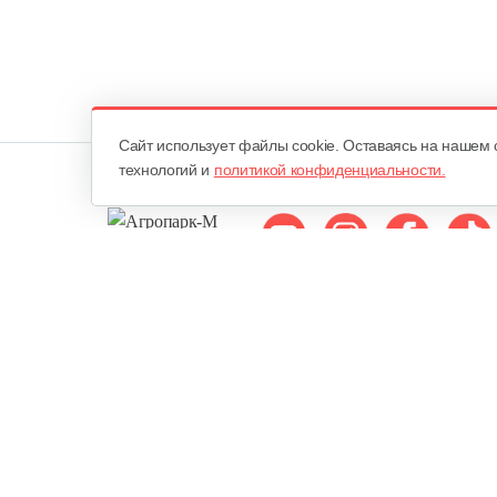
Cайт использует файлы cookie. Оставаясь на нашем 
технологий и
политикой конфиденциальности.
Мы в соцсетях:
ОДО «Агропарк-М»
Все права защищены ©
Юридический адрес: 220068. г. Минск, Сморговский тракт, д. 7
городским исполнительным комитетом 10 февраля 1998 года в Р
Едином государственном регистре юридических лиц и индивид