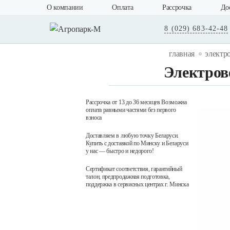
О компании
Оплата
Рассрочка
До
8 (029) 683-42-48
главная
электр
Электров
Рассрочка от 13 до 36 месяцев Возможна
оплата равными частями без первого
взноса
Доставляем в любую точку Беларуси.
Купить с доставкой по Минску и Беларуси
у нас — быстро и недорого!
Сертификат соответствия, гарантийный
талон, предпродажная подготовка,
поддержка в сервисных центрах г. Минска