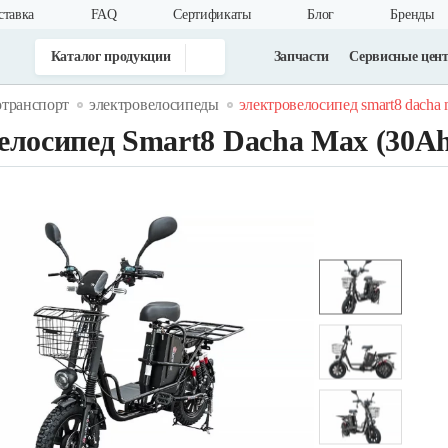
ставка
FAQ
Cертификаты
Блог
Бренды
Каталог продукции
Запчасти
Сервисные цен
отранспорт
электровелосипеды
электровелосипед smart8 dacha 
елосипед Smart8 Dacha Max (30A