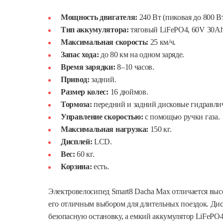
Мощность двигателя:
240 Вт (пиковая до 800 Вт
Тип аккумулятора:
тяговый LiFePO4, 60V 30Ah
Максимальная скорость:
25 км/ч.
Запас хода:
до 80 км на одном заряде.
Время зарядки:
8–10 часов.
Привод:
задний.
Размер колес:
16 дюймов.
Тормоза:
передний и задний дисковые гидравли
Управление скоростью:
с помощью ручки газа.
Максимальная нагрузка:
150 кг.
Дисплей:
LCD.
Вес:
60 кг.
Корзина:
есть.
Электровелосипед Smart8 Dacha Max отличается высо
его отличным выбором для длительных поездок. Ди
безопасную остановку, а емкий аккумулятор LiFePO4