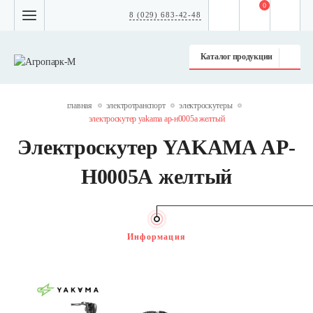
0
8 (029) 683-42-48
Каталог продукции
главная
электротранспорт
электроскутеры
электроскутер yakama ар-н0005а желтый
Электроскутер YAKAMA АР-
Н0005А желтый
Информация