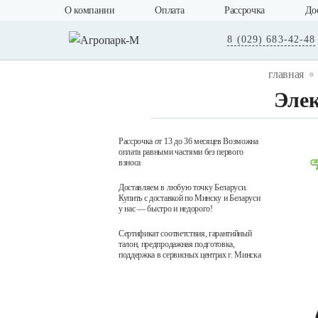
О компании
Оплата
Рассрочка
До
8 (029) 683-42-48
главная
Эле
Рассрочка от 13 до 36 месяцев Возможна
оплата равными частями без первого
взноса
Доставляем в любую точку Беларуси.
Купить с доставкой по Минску и Беларуси
у нас — быстро и недорого!
Сертификат соответствия, гарантийный
талон, предпродажная подготовка,
поддержка в сервисных центрах г. Минска