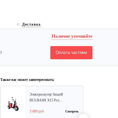
Электроскутер Smart8
Доставка
BULBASH X15 Pro…
Наличие уточняйте
3 699 руб
Смотреть
Оплата частями
Ю
Электроскутер YAKAMA AP-
H009-23…
4 266 руб
Смотреть
Также вас может заинтересовать:
Электроскутер Smart8
BULBASH X15 Pro…
3 699 руб
Смотреть