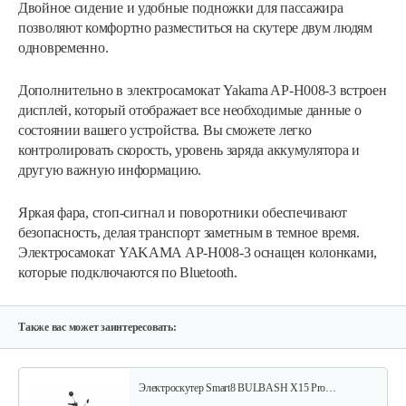
Двойное сидение и удобные подножки для пассажира
позволяют комфортно разместиться на скутере двум людям
одновременно.
Дополнительно в электросамокат Yakama AP-H008-3 встроен
дисплей, который отображает все необходимые данные о
состоянии вашего устройства. Вы сможете легко
контролировать скорость, уровень заряда аккумулятора и
Электроскутер Smart8 BULBASH X15 Pro…
другую важную информацию.
Яркая фара, стоп-сигнал и поворотники обеспечивают
3 699 руб
Смотреть
безопасность, делая транспорт заметным в темное время.
Электросамокат YAKAMA АР-Н008-3 оснащен колонками,
которые подключаются по Bluetooth.
Электроскутер YAKAMA AP-H009-23…
4 266 руб
Смотреть
Также вас может заинтересовать:
Электроскутер Smart8 BULBASH X15 Pro…