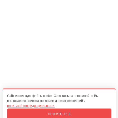
Электроскутер Smart8 BULBASH X15 Pro…
3 699 руб
Смотреть
Электроскутер YAKAMA AP-H009-23…
4 266 руб
Смотреть
Cайт использует файлы cookie. Оставаясь на нашем сайте, Вы
соглашаетесь с использованием данных технологий и
политикой конфиденциальности.
ПРИНЯТЬ ВСЕ