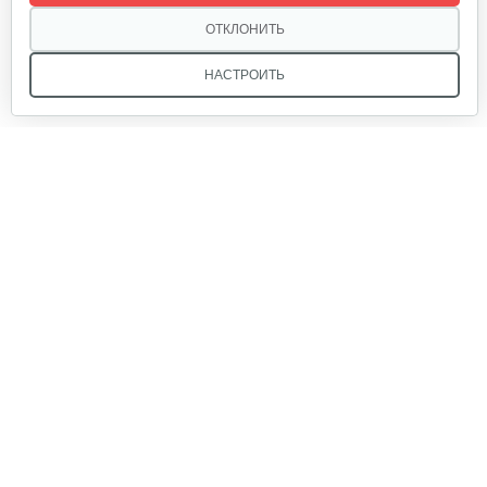
ОТКЛОНИТЬ
НАСТРОИТЬ
Мы в соцсетях:
Звоните, и мы поможем подобрать идеальный вариант
техники для вашего участка или фермерского хозяйства!
Купить садовую технику от первого поставщика
ОДО «Агропарк-М» — это выгодное и надёжное решение!