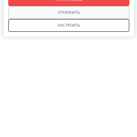
ОТКЛОНИТЬ
НАСТРОИТЬ
Мы в соцсетях:
Звоните, и мы поможем подобрать идеальный вариант
техники для вашего участка или фермерского хозяйства!
Купить садовую технику от первого поставщика
ОДО «Агропарк-М» — это выгодное и надёжное решение!