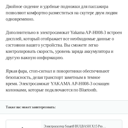
Двойное сидение и удобные подножки для пассажира
позволяют комфортно разместиться на скутере двум людям
одновременно.
Дополнительно в электросамокат Yakama AP-H008-3 встроен
дисплей, который отображает все необходимые данные о
состоянии вашего устройства. Вы сможете легко
контролировать скорость, уровень заряда аккумулятора и
Электроскутер Smart8 BULBASH X15 Pro…
другую важную информацию.
Яркая фара, стоп-сигнал и поворотники обеспечивают
3 699 руб
Смотреть
безопасность, делая транспорт заметным в темное
время. Электросамокат YAKAMA АР-Н008-3 оснащен
колонками, которые подключаются по Bluetooth.
Электроскутер YAKAMA AP-H009-23…
4 266 руб
Смотреть
Также вас может заинтересовать:
Электроскутер Smart8 BULBASH X15 Pro…