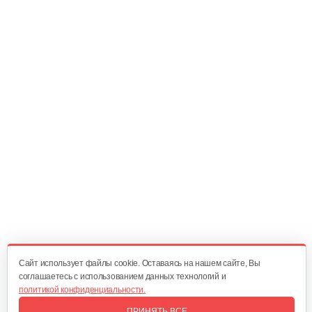
Электроскутер Smart8 BULBASH X15 Pro…
3 699 руб
Смотреть
Электроскутер YAKAMA AP-H009-23…
4 266 руб
Смотреть
Cайт использует файлы cookie. Оставаясь на нашем сайте, Вы
соглашаетесь с использованием данных технологий и
политикой конфиденциальности.
ПРИНЯТЬ ВСЕ