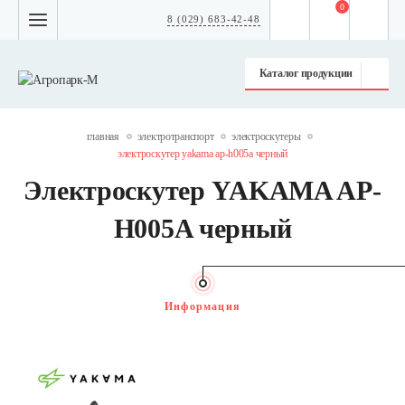
0
8 (029) 683-42-48
Каталог продукции
главная
электротранспорт
электроскутеры
электроскутер yakama ap-h005a черный
Электроскутер YAKAMA AP-
H005A черный
Информация