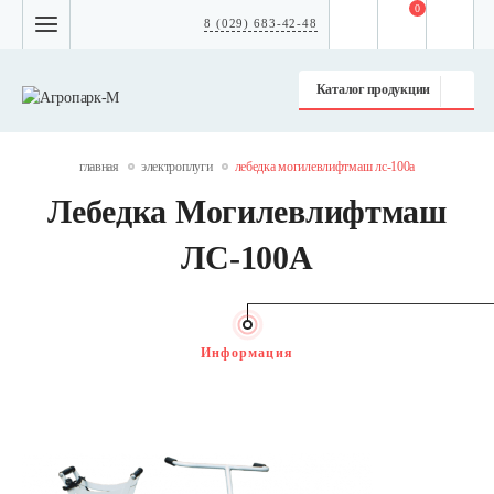
0
8 (029) 683-42-48
Каталог продукции
главная
электроплуги
лебедка могилевлифтмаш лс-100а
Лебедка Могилевлифтмаш
ЛС-100А
Информация