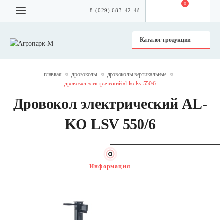
0
8 (029) 683-42-48
Каталог продукции
главная
дровоколы
дровоколы вертикальные
дровокол электрический al-ko lsv 550/6
Дровокол электрический AL-
KO LSV 550/6
Информация