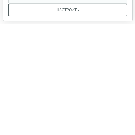
НАСТРОИТЬ
Мы в соцсетях:
Звоните, и мы поможем подобрать идеальный вариант
техники для вашего участка или фермерского хозяйства!
Купить садовую технику от первого поставщика
ОДО «Агропарк-М» — это выгодное и надёжное решение!