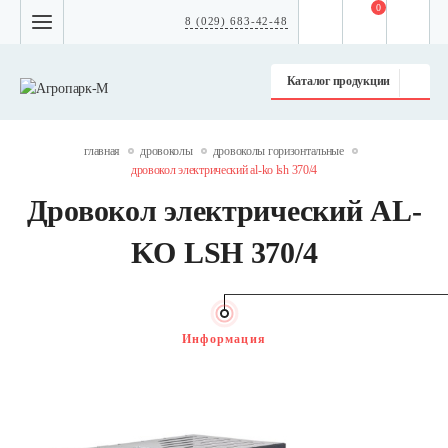
0
8 (029) 683-42-48
Каталог продукции
главная
дровоколы
дровоколы горизонтальные
дровокол электрический al-ko lsh 370/4
Дровокол электрический AL-
KO LSH 370/4
Информация