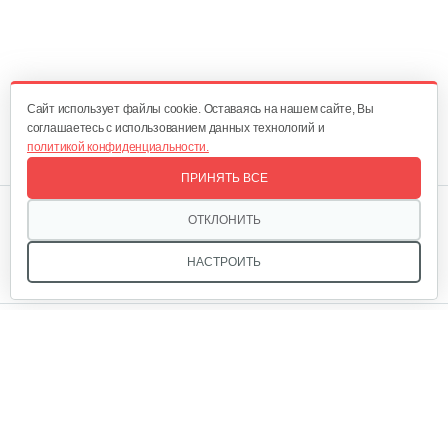
Cайт использует файлы cookie. Оставаясь на нашем сайте, Вы
соглашаетесь с использованием данных технологий и
политикой конфиденциальности.
ПРИНЯТЬ ВСЕ
Мы в соцсетях:
ОТКЛОНИТЬ
НАСТРОИТЬ
Звоните, и мы поможем подобрать идеальный вариант
техники для вашего участка или фермерского хозяйства!
Купить садовую технику от первого поставщика
ОДО «Агропарк-М» — это выгодное и надёжное решение!