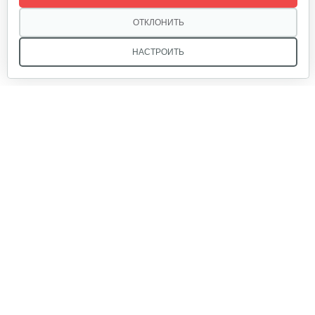
15 руб
Смотреть
ОТКЛОНИТЬ
НАСТРОИТЬ
Прокладка выпускного…
10 руб
Смотреть
Мы в соцсетях:
Регулятор напряжения 7000 E
55 руб
Смотреть
Звоните, и мы поможем подобрать идеальный вариант
техники для вашего участка или фермерского хозяйства!
Купить садовую технику от первого поставщика
Инвертор для WM4000I
ОДО «Агропарк-М» — это выгодное и надёжное решение!
840 руб
Смотреть