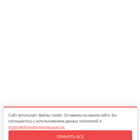
Амортизирующая опора для WM3500I
15 руб
Смотреть
Щетки для генератора 2500-3200 E
10 руб
Смотреть
Глушитель 5500 Е
55 руб
Смотреть
Cайт использует файлы cookie. Оставаясь на нашем сайте, Вы
соглашаетесь с использованием данных технологий и
политикой конфиденциальности.
Выпускной коллектор 5500-7000 Е
ПРИНЯТЬ ВСЕ