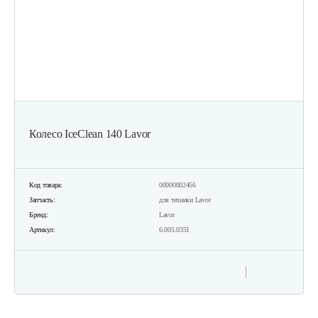
Колесо IceClean 140 Lavor
Код товара:
00000002456
Запчасть:
для техники Lavor
Бренд:
Lavor
Артикул:
6.005.0351