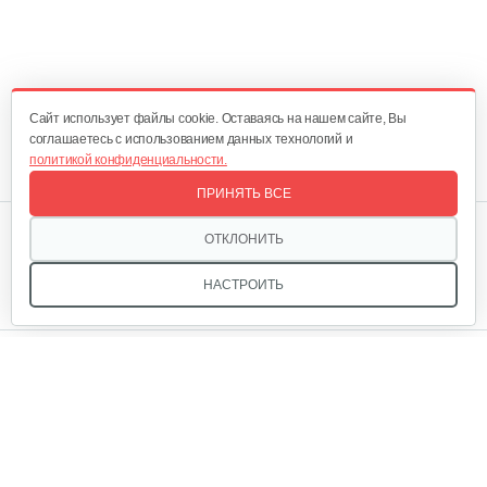
Cайт использует файлы cookie. Оставаясь на нашем сайте, Вы
соглашаетесь с использованием данных технологий и
политикой конфиденциальности.
ПРИНЯТЬ ВСЕ
Мы в соцсетях:
ОТКЛОНИТЬ
НАСТРОИТЬ
Звоните, и мы поможем подобрать идеальный вариант
техники для вашего участка или фермерского хозяйства!
Купить садовую технику от первого поставщика
ОДО «Агропарк-М» — это выгодное и надёжное решение!