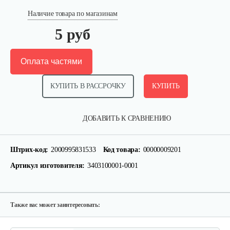
Наличие товара по магазинам
5 руб
Оплата частями
КУПИТЬ В РАССРОЧКУ
КУПИТЬ
Трос сцепления хода WWS0724A для…
ДОБАВИТЬ К СРАВНЕНИЮ
35 руб
Смотреть
Штрих-код:
2000995831533
Код товара:
00000009201
Артикул изготовителя:
3403100001-0001
Болт крепления ролика М6×10…
5 руб
Смотреть
Также вас может заинтересовать: