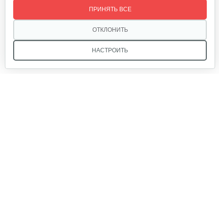
ПРИНЯТЬ ВСЕ
35 руб
Смотреть
ОТКЛОНИТЬ
НАСТРОИТЬ
Трос сцепления хода WWS0724A для…
35 руб
Смотреть
Мы в соцсетях:
Болт крепления ролика М6×10…
5 руб
Смотреть
Звоните, и мы поможем подобрать идеальный вариант
техники для вашего участка или фермерского хозяйства!
Купить садовую технику от первого поставщика
Трос включения шнека WXS0722A
ОДО «Агропарк-М» — это выгодное и надёжное решение!
35 руб
Смотреть