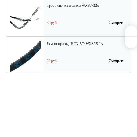
Трос включения шнека WXS0722A
35 руб
Смотреть
Ремень привода HTD-750 WXS0722A
30 руб
Смотреть
Штифт срезной M8*38 WXS0722A
10 руб
Смотреть
Шестерня WXS0722A