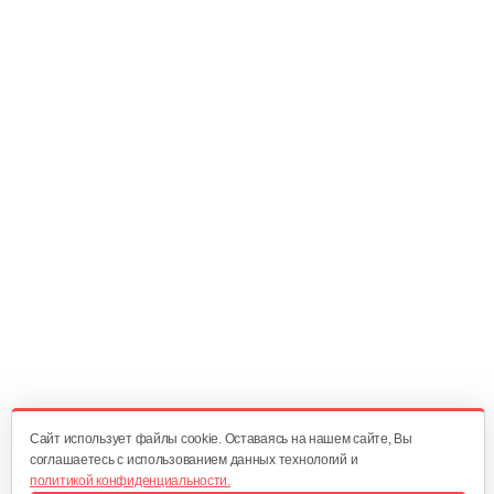
50 руб
Смотреть
Корпус червячного редуктора…
30 руб
Смотреть
Корпус червячного редуктора…
30 руб
Смотреть
Стопор колеса WWS0724A для…
10 руб
Смотреть
Cайт использует файлы cookie. Оставаясь на нашем сайте, Вы
соглашаетесь с использованием данных технологий и
политикой конфиденциальности.
Трос включения шнека WWS0724A