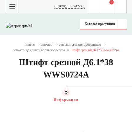
0
8 (029) 683-42-48
Каталог продукции
главная
запчасти
запчасти для снегоуборщиков
запчасти для снегоуборщиков weima
штифт срезной д6.1*38 wws0724a
Штифт срезной Д6.1*38
WWS0724A
Информация