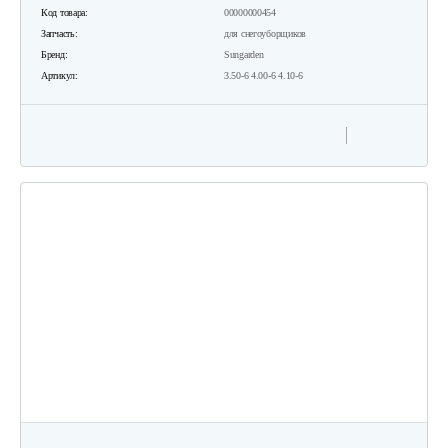
Код товара:
00000000454
Запчасть:
для снегоуборщиков
Бренд:
Sungarden
Артикул:
3.50-6 4.00-6 4.10-6