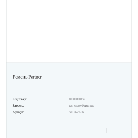
Ремень Partner
Код товара:
00000000456
Запчасть:
для снегоуборщиков
Артикул:
506 3727-06