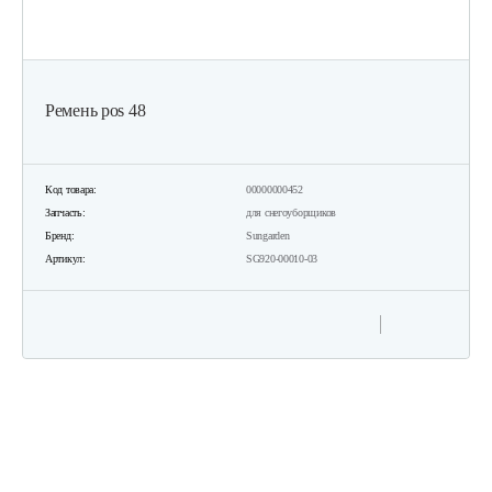
Ремень pos 48
Код товара:
00000000452
Запчасть:
для снегоуборщиков
Бренд:
Sungarden
Артикул:
SG920-00010-03