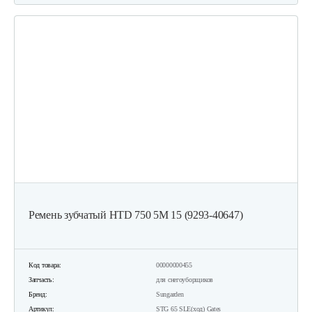
Ремень зубчатый HTD 750 5M 15 (9293-40647)
Код товара:
00000000455
Запчасть:
для снегоуборщиков
Бренд:
Sungarden
Артикул:
STG 65 SLE(ход) Gates