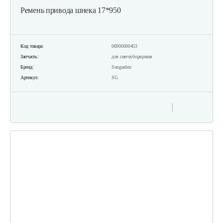
Ремень привода шнека 17*950
Код товара:
00000000453
Запчасть:
для снегоуборщиков
Бренд:
Sungarden
Артикул:
SG