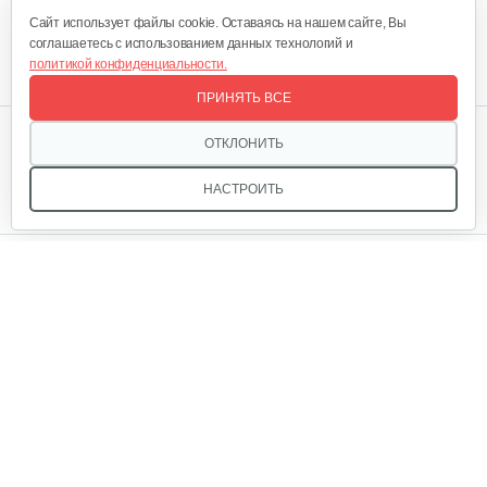
Cайт использует файлы cookie. Оставаясь на нашем сайте, Вы
соглашаетесь с использованием данных технологий и
политикой конфиденциальности.
ПРИНЯТЬ ВСЕ
Мы в соцсетях:
ОТКЛОНИТЬ
НАСТРОИТЬ
Звоните, и мы поможем подобрать идеальный вариант
техники для вашего участка или фермерского хозяйства!
Купить садовую технику от первого поставщика
ОДО «Агропарк-М» — это выгодное и надёжное решение!