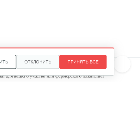
5 руб
Смотреть
Трос MTD к снегоуборочной…
25 руб
Смотреть
ИТЬ
ОТКЛОНИТЬ
ПРИНЯТЬ ВСЕ
те, и мы поможем подобрать идеальный вариант
ки для вашего участка или фермерского хозяйства!
ь садовую технику от первого поставщика
Агропарк-М» — это выгодное и надёжное решение!