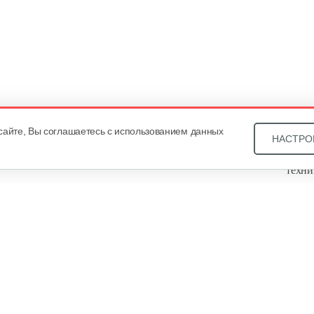
сайте, Вы соглашаетесь с использованием данных
НАСТРО
Звони
техни
Купит
ОДО «
, оф. 93, УНП 101430466. Зарегистрировано Минским